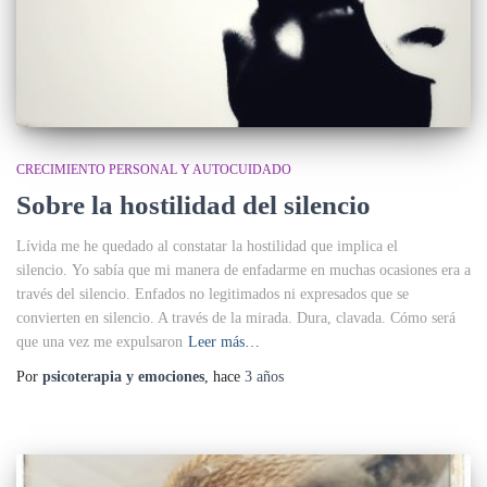
CRECIMIENTO PERSONAL Y AUTOCUIDADO
Sobre la hostilidad del silencio
Lívida me he quedado al constatar la hostilidad que implica el
silencio. Yo sabía que mi manera de enfadarme en muchas ocasiones era a
través del silencio. Enfados no legitimados ni expresados que se
convierten en silencio. A través de la mirada. Dura, clavada. Cómo será
que una vez me expulsaron
Leer más…
Por
psicoterapia y emociones
, hace
3 años