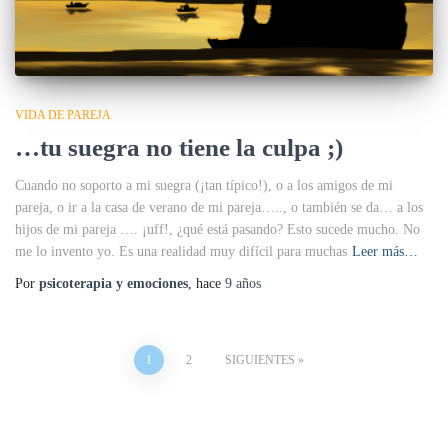
VIDA DE PAREJA
…tu suegra no tiene la culpa ;)
Cuando no soporto a mi suegra (¡tan típico!), o a los amigos de mi
pareja, o ir a la casa de verano de mi pareja….., o también se da… a los
hijos de mi pareja …. ¡uff!, ¿qué está pasando? Esto sucede mucho. No
me lo invento yo. Es una realidad muy difícil para muchas
Leer más…
Por
psicoterapia y emociones
, hace
9 años
Navegación
1
2
SIGUIENTES
de