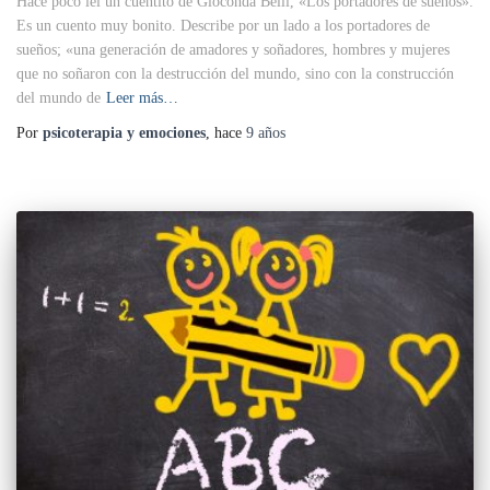
Hace poco leí un cuentito de Gioconda Belli, «Los portadores de sueños».
Es un cuento muy bonito. Describe por un lado a los portadores de
sueños; «una generación de amadores y soñadores, hombres y mujeres
que no soñaron con la destrucción del mundo, sino con la construcción
del mundo de
Leer más…
Por
psicoterapia y emociones
, hace
9 años