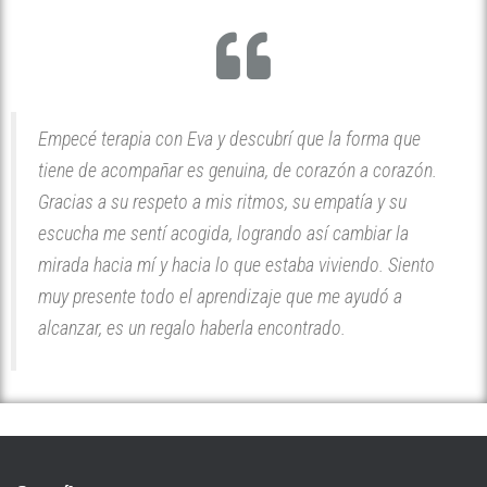
Empecé terapia con Eva y descubrí que la forma que
tiene de acompañar es genuina, de corazón a corazón.
Gracias a su respeto a mis ritmos, su empatía y su
escucha me sentí acogida, logrando así cambiar la
mirada hacia mí y hacia lo que estaba viviendo. Siento
muy presente todo el aprendizaje que me ayudó a
alcanzar, es un regalo haberla encontrado.