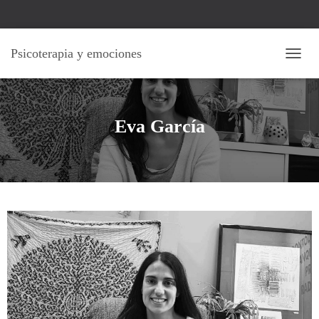
Psicoterapia y emociones
C
A
M
B
I
Eva García
A
R
M
O
D
O
D
E
N
A
V
E
G
A