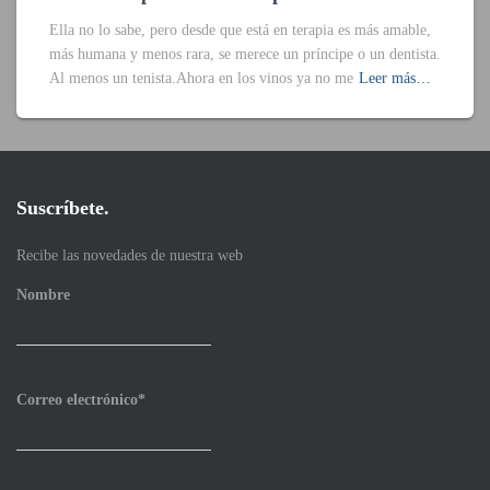
Ella no lo sabe, pero desde que está en terapia es más amable,
más humana y menos rara, se merece un príncipe o un dentista.
Al menos un tenista.Ahora en los vinos ya no me
Leer más…
Suscríbete.
Recibe las novedades de nuestra web
Nombre
Correo electrónico*