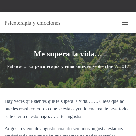
Psicoterapia y emociones
C
A
M
B
I
Me supera la vida…
A
R
Publicado por
psicoterapia y emociones
en
septiembre 7, 2017
M
O
D
O
D
E
Hay veces que sientes que te supera la vida……. Crees que no
N
A
puedes resolver todo lo que te está cayendo encima, te pesa todo,
V
se te cierra el estomago……. te angustia.
E
G
Angustia viene de angosto, cuando sentimos angustia estamos
A