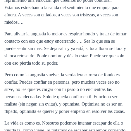
reprimiendo una emoción que creemos no poder controlar.
C
I
Estamos estrechando la salida del sentimiento que empuja para
Ó
afuera. A veces son enfados, a veces son tristezas, a veces son
N
miedos….
Para aliviar la angustia lo mejor es respirar hondo y tratar de tomar
contacto con eso que estoy encerrando …. Sea lo que sea se
puede sentir sin mas. Se deja salir y ya está, si toca llorar se llora y
si toca reír se ríe. Ponle nombre y déjalo estar. Puede ser que solo
con eso pierda todo su poder.
Pero como la angustia vuelve, la verdadera carrera de fondo es
confiar. Puedes confiar en personas, pero muchas veces eso no
sirve, no les quieres cargar con tu peso o no encuentras las
personas adecuadas. Solo te queda confiar en ti. Funciona ser
realista (sin negar, sin evitar), y optimista. Optimista no es ser un
flipado, optimista es querer y poner empeño en resolver las cosas.
La vida es como es. Nosotros podemos intentar escapar de ella o
vivirla tal como viene. Si tratamos de escapar estaremos corriendo