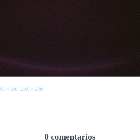
360 × 240
|
2160 × 2880
0 comentarios