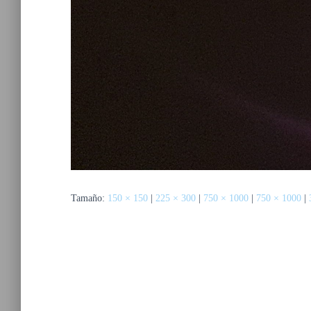
Tamaño:
150 × 150
|
225 × 300
|
750 × 1000
|
750 × 1000
|