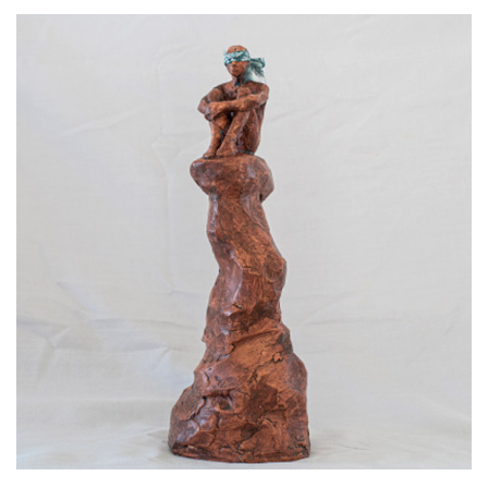
C
I
Ó
N