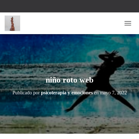
C
A
M
B
I
A
R
M
O
niño roto web
D
O
Publicado por
psicoterapia y emociones
en
mayo 7, 2022
D
E
N
A
V
E
G
A